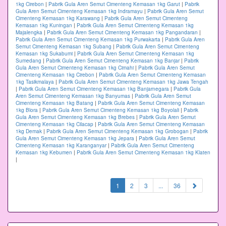
1kg Cirebon
|
Pabrik Gula Aren Semut Cimenteng Kemasan 1kg Garut
|
Pabrik
Gula Aren Semut Cimenteng Kemasan 1kg Indramayu
|
Pabrik Gula Aren Semut
Cimenteng Kemasan 1kg Karawang
|
Pabrik Gula Aren Semut Cimenteng
Kemasan 1kg Kuningan
|
Pabrik Gula Aren Semut Cimenteng Kemasan 1kg
Majalengka
|
Pabrik Gula Aren Semut Cimenteng Kemasan 1kg Pangandaran
|
Pabrik Gula Aren Semut Cimenteng Kemasan 1kg Purwakarta
|
Pabrik Gula Aren
Semut Cimenteng Kemasan 1kg Subang
|
Pabrik Gula Aren Semut Cimenteng
Kemasan 1kg Sukabumi
|
Pabrik Gula Aren Semut Cimenteng Kemasan 1kg
Sumedang
|
Pabrik Gula Aren Semut Cimenteng Kemasan 1kg Banjar
|
Pabrik
Gula Aren Semut Cimenteng Kemasan 1kg Cimahi
|
Pabrik Gula Aren Semut
Cimenteng Kemasan 1kg Cirebon
|
Pabrik Gula Aren Semut Cimenteng Kemasan
1kg Tasikmalaya
|
Pabrik Gula Aren Semut Cimenteng Kemasan 1kg Jawa Tengah
|
Pabrik Gula Aren Semut Cimenteng Kemasan 1kg Banjarnegara
|
Pabrik Gula
Aren Semut Cimenteng Kemasan 1kg Banyumas
|
Pabrik Gula Aren Semut
Cimenteng Kemasan 1kg Batang
|
Pabrik Gula Aren Semut Cimenteng Kemasan
1kg Blora
|
Pabrik Gula Aren Semut Cimenteng Kemasan 1kg Boyolali
|
Pabrik
Gula Aren Semut Cimenteng Kemasan 1kg Brebes
|
Pabrik Gula Aren Semut
Cimenteng Kemasan 1kg Cilacap
|
Pabrik Gula Aren Semut Cimenteng Kemasan
1kg Demak
|
Pabrik Gula Aren Semut Cimenteng Kemasan 1kg Grobogan
|
Pabrik
Gula Aren Semut Cimenteng Kemasan 1kg Jepara
|
Pabrik Gula Aren Semut
Cimenteng Kemasan 1kg Karanganyar
|
Pabrik Gula Aren Semut Cimenteng
Kemasan 1kg Kebumen
|
Pabrik Gula Aren Semut Cimenteng Kemasan 1kg Klaten
|
(current)
1
2
3
...
36