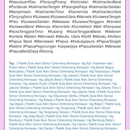
#KepulauanRiau #TanjungPinang #Kalimatan #KalimantanBarat
#Pontianak #KalimantanTengah #PalangkaRaya #KalimantanSelatan
#Banjarmasin #KalimantanTimur #Samarinda #KalimantanUtara
#TanjungSelor #Sulawesi #SulawesiUtara #Manado #SulawesiTengah
#Palu #SulawesiSelatan #Makassar #SulawesiTenggara #Kendari
#SulawesiBarat #Mamuju #Gorontalo #SundaKecil #Bali #Denpasar
#NusaTenggaraTimur #Kupang #NusaTenggaraBarat #Mataram
#lombok #Batam #Morowali #Maluku Utara #Sofifi #Maluku #Ambon
#Papua Barat #Manokwari #Papua #KotaJayapura #PapuaTengah
#Nabire #PapuaPegunungan #Jayawijaya #PapuaSelatan #Merauke
#PapuaBaratDaya #Sorong
Tag :
|
Pabrik Gula Aren Semut Cimenteng Kemasan 1kg Asli 100persen dari
Pohon Aren
|
Pabrik Gula Aren Semut Cimenteng Kemasan 1kg Murah Bagus
Berkualitas
|
Pabrik Gula Aren Semut Cimenteng Kemasan 1kg Terpercaya
|
Pabrik
Gula Aren Semut Cimenteng Kemasan 1kg Jakarta
|
Pabrik Gula Aren Semut
Cimenteng Kemasan 1kg Jakarta Barat
|
Pabrik Gula Aren Semut Cimenteng
Kemasan 1kg Jakarta Pusat
|
Pabrik Gula Aren Semut Cimenteng Kemasan 1kg
Jakarta Selatan
|
Pabrik Gula Aren Semut Cimenteng Kemasan 1kg Jakarta Timur
|
Pabrik Gula Aren Semut Cimenteng Kemasan 1kg Jakarta Utara
|
Pabrik Gula Aren
Semut Cimenteng Kemasan 1kg Kepulauan Seribu
|
Pabrik Gula Aren Semut
Cimenteng Kemasan 1kg Bekasi
|
Pabrik Gula Aren Semut Cimenteng Kemasan
1kg Depok
|
Pabrik Gula Aren Semut Cimenteng Kemasan 1kg Bogor
|
Pabrik Gula
Aren Semut Cimenteng Kemasan 1kg Tangerang
|
Pabrik Gula Aren Semut
Cimenteng Kemasan 1kg Tangerang Selatan
|
Pabrik Gula Aren Semut Cimenteng
Kemasan 1kg Jawa Barat
|
Pabrik Gula Aren Semut Cimenteng Kemasan 1kg
Bandung
|
Pabrik Gula Aren Semut Cimenteng Kemasan 1kg Bandung Barat
|
Pabrik Gula Aren Semut Cimenteng Kemasan 1kg Ciamis
|
Pabrik Gula Aren Semut
Cimenteng Kemasan 1kg Cianjur
|
Pabrik Gula Aren Semut Cimenteng Kemasan