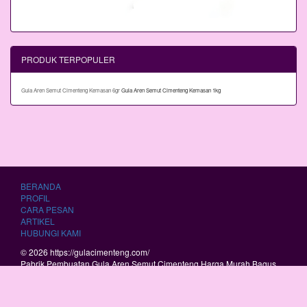
PRODUK TERPOPULER
Gula Aren Semut Cimenteng Kemasan 6gr
Gula Aren Semut Cimenteng Kemasan 1kg
BERANDA
PROFIL
CARA PESAN
ARTIKEL
HUBUNGI KAMI
© 2026 https://gulacimenteng.com/
Pabrik Pembuatan Gula Aren Semut Cimenteng Harga Murah Bagus
Berkualitas.
RSS
|
sitemap.xml