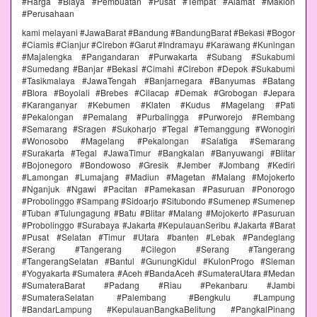
#Harga #Biaya #Pembuatan #Pusat #Tempat #Alamat #Maklon
#Perusahaan
kami melayani #JawaBarat #Bandung #BandungBarat #Bekasi #Bogor
#Ciamis #Cianjur #Cirebon #Garut #Indramayu #Karawang #Kuningan
#Majalengka #Pangandaran #Purwakarta #Subang #Sukabumi
#Sumedang #Banjar #Bekasi #Cimahi #Cirebon #Depok #Sukabumi
#Tasikmalaya #JawaTengah #Banjarnegara #Banyumas #Batang
#Blora #Boyolali #Brebes #Cilacap #Demak #Grobogan #Jepara
#Karanganyar #Kebumen #Klaten #Kudus #Magelang #Pati
#Pekalongan #Pemalang #Purbalingga #Purworejo #Rembang
#Semarang #Sragen #Sukoharjo #Tegal #Temanggung #Wonogiri
#Wonosobo #Magelang #Pekalongan #Salatiga #Semarang
#Surakarta #Tegal #JawaTimur #Bangkalan #Banyuwangi #Blitar
#Bojonegoro #Bondowoso #Gresik #Jember #Jombang #Kediri
#Lamongan #Lumajang #Madiun #Magetan #Malang #Mojokerto
#Nganjuk #Ngawi #Pacitan #Pamekasan #Pasuruan #Ponorogo
#Probolinggo #Sampang #Sidoarjo #Situbondo #Sumenep #Sumenep
#Tuban #Tulungagung #Batu #Blitar #Malang #Mojokerto #Pasuruan
#Probolinggo #Surabaya #Jakarta #KepulauanSeribu #Jakarta #Barat
#Pusat #Selatan #Timur #Utara #banten #Lebak #Pandeglang
#Serang #Tangerang #Cilegon #Serang #Tangerang
#TangerangSelatan #Bantul #GunungKidul #KulonProgo #Sleman
#Yogyakarta #Sumatera #Aceh #BandaAceh #SumateraUtara #Medan
#SumateraBarat #Padang #Riau #Pekanbaru #Jambi
#SumateraSelatan #Palembang #Bengkulu #Lampung
#BandarLampung #KepulauanBangkaBelitung #PangkalPinang