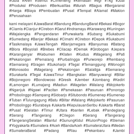
#Gula #Aren #Semut #Cimenteng #Kemasan #6gr #1kg #Jual
#Produksi #Produsen #Berkualitas #Murah #Bagus #Bergaransi
#Harga #Biaya #Pembuatan #Pusat #Tempat #Alamat #Maklon
#Perusahaan
kami melayani #JawaBarat #Bandung #BandungBarat #Bekasi #Bogor
#Ciamis #Cianjur #Cirebon #Garut #Indramayu #Karawang #Kuningan
#Majalengka #Pangandaran #Purwakarta #Subang #Sukabumi
#Sumedang #Banjar #Bekasi #Cimahi #Cirebon #Depok #Sukabumi
#Tasikmalaya #JawaTengah #Banjarnegara #Banyumas #Batang
#Blora #Boyolali #Brebes #Cilacap #Demak #Grobogan #Jepara
#Karanganyar #Kebumen #Klaten #Kudus #Magelang #Pati
#Pekalongan #Pemalang #Purbalingga #Purworejo #Rembang
#Semarang #Sragen #Sukoharjo #Tegal #Temanggung #Wonogiri
#Wonosobo #Magelang #Pekalongan #Salatiga #Semarang
#Surakarta #Tegal #JawaTimur #Bangkalan #Banyuwangi #Blitar
#Bojonegoro #Bondowoso #Gresik #Jember #Jombang #Kediri
#Lamongan #Lumajang #Madiun #Magetan #Malang #Mojokerto
#Nganjuk #Ngawi #Pacitan #Pamekasan #Pasuruan #Ponorogo
#Probolinggo #Sampang #Sidoarjo #Situbondo #Sumenep #Sumenep
#Tuban #Tulungagung #Batu #Blitar #Malang #Mojokerto #Pasuruan
#Probolinggo #Surabaya #Jakarta #KepulauanSeribu #Jakarta #Barat
#Pusat #Selatan #Timur #Utara #banten #Lebak #Pandeglang
#Serang #Tangerang #Cilegon #Serang #Tangerang
#TangerangSelatan #Bantul #GunungKidul #KulonProgo #Sleman
#Yogyakarta #Sumatera #Aceh #BandaAceh #SumateraUtara #Medan
#SumateraBarat #Padang #Riau #Pekanbaru #Jambi