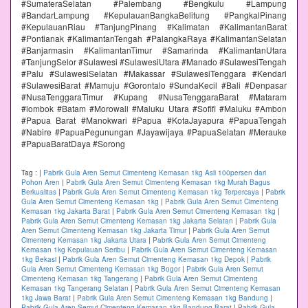
#SumateraSelatan #Palembang #Bengkulu #Lampung
#BandarLampung #KepulauanBangkaBelitung #PangkalPinang
#KepulauanRiau #TanjungPinang #Kalimatan #KalimantanBarat
#Pontianak #KalimantanTengah #PalangkaRaya #KalimantanSelatan
#Banjarmasin #KalimantanTimur #Samarinda #KalimantanUtara
#TanjungSelor #Sulawesi #SulawesiUtara #Manado #SulawesiTengah
#Palu #SulawesiSelatan #Makassar #SulawesiTenggara #Kendari
#SulawesiBarat #Mamuju #Gorontalo #SundaKecil #Bali #Denpasar
#NusaTenggaraTimur #Kupang #NusaTenggaraBarat #Mataram
#lombok #Batam #Morowali #Maluku Utara #Sofifi #Maluku #Ambon
#Papua Barat #Manokwari #Papua #KotaJayapura #PapuaTengah
#Nabire #PapuaPegunungan #Jayawijaya #PapuaSelatan #Merauke
#PapuaBaratDaya #Sorong
Tag :
|
Pabrik Gula Aren Semut Cimenteng Kemasan 1kg Asli 100persen dari
Pohon Aren
|
Pabrik Gula Aren Semut Cimenteng Kemasan 1kg Murah Bagus
Berkualitas
|
Pabrik Gula Aren Semut Cimenteng Kemasan 1kg Terpercaya
|
Pabrik
Gula Aren Semut Cimenteng Kemasan 1kg
|
Pabrik Gula Aren Semut Cimenteng
Kemasan 1kg Jakarta Barat
|
Pabrik Gula Aren Semut Cimenteng Kemasan 1kg
|
Pabrik Gula Aren Semut Cimenteng Kemasan 1kg Jakarta Selatan
|
Pabrik Gula
Aren Semut Cimenteng Kemasan 1kg Jakarta Timur
|
Pabrik Gula Aren Semut
Cimenteng Kemasan 1kg Jakarta Utara
|
Pabrik Gula Aren Semut Cimenteng
Kemasan 1kg Kepulauan Seribu
|
Pabrik Gula Aren Semut Cimenteng Kemasan
1kg Bekasi
|
Pabrik Gula Aren Semut Cimenteng Kemasan 1kg Depok
|
Pabrik
Gula Aren Semut Cimenteng Kemasan 1kg Bogor
|
Pabrik Gula Aren Semut
Cimenteng Kemasan 1kg Tangerang
|
Pabrik Gula Aren Semut Cimenteng
Kemasan 1kg Tangerang Selatan
|
Pabrik Gula Aren Semut Cimenteng Kemasan
1kg Jawa Barat
|
Pabrik Gula Aren Semut Cimenteng Kemasan 1kg Bandung
|
Pabrik Gula Aren Semut Cimenteng Kemasan 1kg Bandung Barat
|
Pabrik Gula