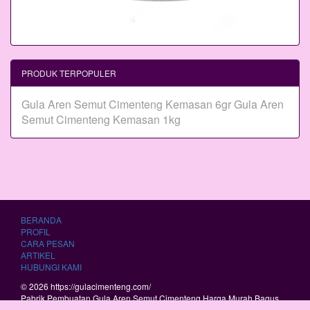
PRODUK TERPOPULER
Gula Aren Semut Cimenteng Kemasan 6gr
Gula Aren
Semut Cimenteng Kemasan 1kg
BERANDA
PROFIL
CARA PESAN
ARTIKEL
HUBUNGI KAMI
© 2026 https://gulacimenteng.com/
Pabrik Pembuatan Gula Aren Semut Cimenteng Harga Murah Bagus
Berkualitas.