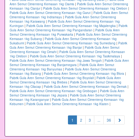
Aren Semut Cimenteng Kemasan 1kg Ciamis
|
Pabrik Gula Aren Semut Cimenteng
Kemasan 1kg Cianjur
|
Pabrik Gula Aren Semut Cimenteng Kemasan 1kg Cirebon
|
Pabrik Gula Aren Semut Cimenteng Kemasan 1kg Garut
|
Pabrik Gula Aren Semut
Cimenteng Kemasan 1kg Indramayu
|
Pabrik Gula Aren Semut Cimenteng
Kemasan 1kg Karawang
|
Pabrik Gula Aren Semut Cimenteng Kemasan 1kg
Kuningan
|
Pabrik Gula Aren Semut Cimenteng Kemasan 1kg Majalengka
|
Pabrik
Gula Aren Semut Cimenteng Kemasan 1kg Pangandaran
|
Pabrik Gula Aren
Semut Cimenteng Kemasan 1kg Purwakarta
|
Pabrik Gula Aren Semut Cimenteng
Kemasan 1kg Subang
|
Pabrik Gula Aren Semut Cimenteng Kemasan 1kg
Sukabumi
|
Pabrik Gula Aren Semut Cimenteng Kemasan 1kg Sumedang
|
Pabrik
Gula Aren Semut Cimenteng Kemasan 1kg Banjar
|
Pabrik Gula Aren Semut
Cimenteng Kemasan 1kg Cimahi
|
Pabrik Gula Aren Semut Cimenteng Kemasan
1kg Cirebon
|
Pabrik Gula Aren Semut Cimenteng Kemasan 1kg Tasikmalaya
|
Pabrik Gula Aren Semut Cimenteng Kemasan 1kg Jawa Tengah
|
Pabrik Gula Aren
Semut Cimenteng Kemasan 1kg Banjarnegara
|
Pabrik Gula Aren Semut
Cimenteng Kemasan 1kg Banyumas
|
Pabrik Gula Aren Semut Cimenteng
Kemasan 1kg Batang
|
Pabrik Gula Aren Semut Cimenteng Kemasan 1kg Blora
|
Pabrik Gula Aren Semut Cimenteng Kemasan 1kg Boyolali
|
Pabrik Gula Aren
Semut Cimenteng Kemasan 1kg Brebes
|
Pabrik Gula Aren Semut Cimenteng
Kemasan 1kg Cilacap
|
Pabrik Gula Aren Semut Cimenteng Kemasan 1kg Demak
|
Pabrik Gula Aren Semut Cimenteng Kemasan 1kg Grobogan
|
Pabrik Gula Aren
Semut Cimenteng Kemasan 1kg Jepara
|
Pabrik Gula Aren Semut Cimenteng
Kemasan 1kg Karanganyar
|
Pabrik Gula Aren Semut Cimenteng Kemasan 1kg
Kebumen
|
Pabrik Gula Aren Semut Cimenteng Kemasan 1kg Klaten
|
(current)
1
2
3
...
36