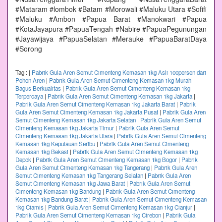
#Mataram #lombok #Batam #Morowali #Maluku Utara #Sofifi
#Maluku #Ambon #Papua Barat #Manokwari #Papua
#KotaJayapura #PapuaTengah #Nabire #PapuaPegunungan
#Jayawijaya #PapuaSelatan #Merauke #PapuaBaratDaya
#Sorong
Tag :
|
Pabrik Gula Aren Semut Cimenteng Kemasan 1kg Asli 100persen dari
Pohon Aren
|
Pabrik Gula Aren Semut Cimenteng Kemasan 1kg Murah
Bagus Berkualitas
|
Pabrik Gula Aren Semut Cimenteng Kemasan 1kg
Terpercaya
|
Pabrik Gula Aren Semut Cimenteng Kemasan 1kg Jakarta
|
Pabrik Gula Aren Semut Cimenteng Kemasan 1kg Jakarta Barat
|
Pabrik
Gula Aren Semut Cimenteng Kemasan 1kg Jakarta Pusat
|
Pabrik Gula Aren
Semut Cimenteng Kemasan 1kg Jakarta Selatan
|
Pabrik Gula Aren Semut
Cimenteng Kemasan 1kg Jakarta Timur
|
Pabrik Gula Aren Semut
Cimenteng Kemasan 1kg Jakarta Utara
|
Pabrik Gula Aren Semut Cimenteng
Kemasan 1kg Kepulauan Seribu
|
Pabrik Gula Aren Semut Cimenteng
Kemasan 1kg Bekasi
|
Pabrik Gula Aren Semut Cimenteng Kemasan 1kg
Depok
|
Pabrik Gula Aren Semut Cimenteng Kemasan 1kg Bogor
|
Pabrik
Gula Aren Semut Cimenteng Kemasan 1kg Tangerang
|
Pabrik Gula Aren
Semut Cimenteng Kemasan 1kg Tangerang Selatan
|
Pabrik Gula Aren
Semut Cimenteng Kemasan 1kg Jawa Barat
|
Pabrik Gula Aren Semut
Cimenteng Kemasan 1kg Bandung
|
Pabrik Gula Aren Semut Cimenteng
Kemasan 1kg Bandung Barat
|
Pabrik Gula Aren Semut Cimenteng Kemasan
1kg Ciamis
|
Pabrik Gula Aren Semut Cimenteng Kemasan 1kg Cianjur
|
Pabrik Gula Aren Semut Cimenteng Kemasan 1kg Cirebon
|
Pabrik Gula