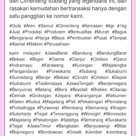
dari Cimenteng Subang yang legendaris ini, dan
rasakan kemudahan bertransaksi hanya dengan
satu panggilan ke nomor kami.
#Gula #Aren #Semut #Cimenteng #Kemasan #6gr #1kg
#Jual #Produksi #Produsen #Berkualitas #Murah #Bagus
#Bergaransi #Harga #Biaya #Pembuatan #Pusat #Tempat
#Alamat #Maklon #Perusahaan
kami melayani #JawaBarat #Bandung #BandungBarat
#Bekasi #Bogor #Ciamis #Cianjur #Cirebon #Garut
#Indramayu #Karawang #Kuningan #Majalengka
#Pangandaran #Purwakarta #Subang #Sukabumi
#Sumedang #Banjar #Bekasi #Cimahi #Cirebon #Depok
#Sukabumi #Tasikmalaya #JawaTengah #Banjarnegara
#Banyumas #Batang #Blora #Boyolali #Brebes #Cilacap
#Demak #Grobogan #Jepara #Karanganyar #Kebumen
#Klaten #Kudus #Magelang #Pati #Pekalongan #Pemalang
#Purbalingga #Purworejo #Rembang #Semarang #Sragen
#Sukoharjo #Tegal #Temanggung #Wonogiri #Wonosobo
#Magelang #Pekalongan #Salatiga #Semarang #Surakarta
#Tegal #JawaTimur #Bangkalan #Banyuwangi #Blitar
#Bojonegoro #Bondowoso #Gresik #Jember #Jombang