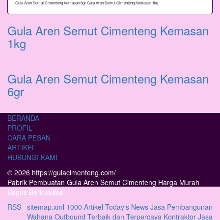
Gula Aren Semut Cimenteng Kemasan 6gr
Gula Aren Semut Cimenteng Kemasan 1kg
Gula Aren Semut Cimenteng Kemasan
1kg
Gula Aren Semut Cimenteng Kemasan
6gr
BERANDA
PROFIL
CARA PESAN
ARTIKEL
HUBUNGI KAMI
© 2026 https://gulacimenteng.com/
Pabrik Pembuatan Gula Aren Semut Cimenteng Harga Murah
Bagus Berkualitas.
RSS
|
sitemap.xml
1000 Artikel
Today's News
Jasa Pembangunan
Wahana Outbound Terbaik dan Terpercaya
Kontraktor Jasa