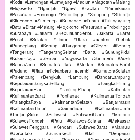
#Kediri #Lamongan #Lumajang #Madiun #Magetan #Malang
#Mojokerto #Nganjuk #Ngawi #Pacitan #Pamekasan
#Pasuruan #Ponorogo #Probolinggo #Sampang #Sidoarjo
#Situbondo #Sumenep #Sumenep #Tuban #Tulungagung
#Batu #Blitar #Malang #Mojokerto #Pasuruan #Probolinggo
#Surabaya #Jakarta #KepulauanSeribu #Jakarta #Barat
#Pusat #Selatan #Timur #Utara #banten #Lebak
#Pandeglang #Serang #Tangerang #Cilegon #Serang
#Tangerang #TangerangSelatan #Bantul #GunungKidul
#KulonProgo #Sleman #Yogyakarta #Sumatera #Aceh
#BandaAceh #SumateraUtara #Medan #SumateraBarat
#Padang #Riau #Pekanbaru #Jambi #SumateraSelatan
#Palembang #Bengkulu #Lampung #BandarLampung
#KepulauanBangkaBelitung #PangkalPinang
#KepulauanRiau #TanjungPinang #Kalimatan
#KalimantanBarat #Pontianak #KalimantanTengah
#PalangkaRaya #KalimantanSelatan #Banjarmasin
#KalimantanTimur #Samarinda #KalimantanUtara
#TanjungSelor #Sulawesi #SulawesiUtara #Manado
#SulawesiTengah #Palu #SulawesiSelatan #Makassar
#SulawesiTenggara #Kendari #SulawesiBarat #Mamuju
#Gorontalo #SundaKecil #Bali #Denpasar
#NusaTenggaraTimur #Kupang #NusaTenggaraBarat