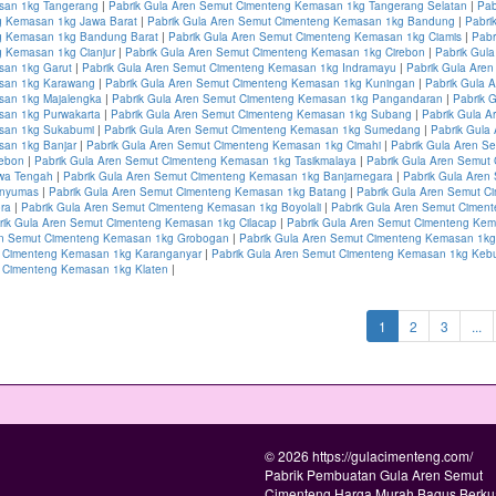
san 1kg Tangerang
|
Pabrik Gula Aren Semut Cimenteng Kemasan 1kg Tangerang Selatan
|
Pab
 Kemasan 1kg Jawa Barat
|
Pabrik Gula Aren Semut Cimenteng Kemasan 1kg Bandung
|
Pabri
g Kemasan 1kg Bandung Barat
|
Pabrik Gula Aren Semut Cimenteng Kemasan 1kg Ciamis
|
Pabr
 Kemasan 1kg Cianjur
|
Pabrik Gula Aren Semut Cimenteng Kemasan 1kg Cirebon
|
Pabrik Gul
san 1kg Garut
|
Pabrik Gula Aren Semut Cimenteng Kemasan 1kg Indramayu
|
Pabrik Gula Are
san 1kg Karawang
|
Pabrik Gula Aren Semut Cimenteng Kemasan 1kg Kuningan
|
Pabrik Gula 
san 1kg Majalengka
|
Pabrik Gula Aren Semut Cimenteng Kemasan 1kg Pangandaran
|
Pabrik 
an 1kg Purwakarta
|
Pabrik Gula Aren Semut Cimenteng Kemasan 1kg Subang
|
Pabrik Gula A
san 1kg Sukabumi
|
Pabrik Gula Aren Semut Cimenteng Kemasan 1kg Sumedang
|
Pabrik Gula
an 1kg Banjar
|
Pabrik Gula Aren Semut Cimenteng Kemasan 1kg Cimahi
|
Pabrik Gula Aren S
rebon
|
Pabrik Gula Aren Semut Cimenteng Kemasan 1kg Tasikmalaya
|
Pabrik Gula Aren Semut
wa Tengah
|
Pabrik Gula Aren Semut Cimenteng Kemasan 1kg Banjarnegara
|
Pabrik Gula Aren
anyumas
|
Pabrik Gula Aren Semut Cimenteng Kemasan 1kg Batang
|
Pabrik Gula Aren Semut C
ra
|
Pabrik Gula Aren Semut Cimenteng Kemasan 1kg Boyolali
|
Pabrik Gula Aren Semut Cimen
rik Gula Aren Semut Cimenteng Kemasan 1kg Cilacap
|
Pabrik Gula Aren Semut Cimenteng Ke
en Semut Cimenteng Kemasan 1kg Grobogan
|
Pabrik Gula Aren Semut Cimenteng Kemasan 1kg
 Cimenteng Kemasan 1kg Karanganyar
|
Pabrik Gula Aren Semut Cimenteng Kemasan 1kg Ke
 Cimenteng Kemasan 1kg Klaten
|
(current)
1
2
3
...
© 2026 https://gulacimenteng.com/
Pabrik Pembuatan Gula Aren Semut
Cimenteng Harga Murah Bagus Berkua