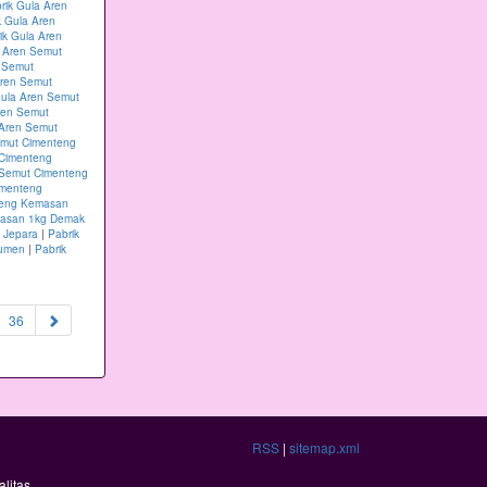
rik Gula Aren
k Gula Aren
ik Gula Aren
a Aren Semut
n Semut
Aren Semut
Gula Aren Semut
ren Semut
 Aren Semut
emut Cimenteng
 Cimenteng
 Semut Cimenteng
imenteng
teng Kemasan
masan 1kg Demak
 Jepara
|
Pabrik
bumen
|
Pabrik
36
RSS
|
sitemap.xml
litas.