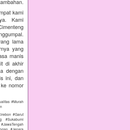
tambahan.
empat kami
nya. Kami
Cimenteng
enggumpal.
yang lama
rnya yang
rasa manis
t di akhir
nda dengan
s ini, dan
 ke nomor
alitas #Murah
an
irebon #Garut
ng #Sukabumi
 #JawaTengah
ogan #Jepara