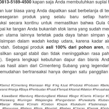
kapan saja Anda membutuhkan suplai 
0813-5189-4500
n luar biasa yang Anda dapatkan saat berbelanja di t
esegaran produk yang selalu baru setiap hari
ksi secara kontinu untuk memastikan bahwa Gula 
ai ke tangan Anda bukanlah stok lama yang sudah m
an utama lainnya terletak pada daya tahan simpan 
disimpan dalam wadah kedap udara, karena kadar ai
endah. Sebagai produk
, 
asli 100% dari pohon aren
silkan sangat stabil dan tidak meninggalkan rasa pahi
te). Segera lengkapi kebutuhan dapur dan bisnis A
as hasil alam dari Cimenteng Subang yang legendari
kemudahan bertransaksi hanya dengan satu panggilan
#Semut #Cimenteng #Kemasan #6gr #1kg #Jual #Produksi #Produsen #Berku
aransi #Harga #Biaya #Pembuatan #Pusat #Tempat #Alamat #Maklon #Perusaha
i #JawaBarat #Bandung #BandungBarat #Bekasi #Bogor #Ciamis #Cianjur #C
#Karawang #Kuningan #Majalengka #Pangandaran #Purwakarta #Suba
Banjar #Bekasi #Cimahi #Cirebon #Depok #Sukabumi #Tasikmalaya
ra #Banyumas #Batang #Blora #Boyolali #Brebes #Cilacap #Demak #Grob