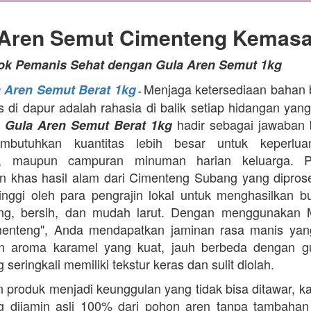
 Aren Semut Cimenteng Kemasa
tok Pemanis Sehat dengan Gula Aren Semut 1kg
Menjaga ketersediaan bahan
a Aren Semut Berat 1kg
-
as di dapur adalah rahasia di balik setiap hidangan yang
.
hadir sebagai jawaban 
Gula Aren Semut Berat 1kg
butuhkan kuantitas lebih besar untuk keperlua
, maupun campuran minuman harian keluarga. Pr
 khas hasil alam dari Cimenteng Subang yang dipro
tinggi oleh para pengrajin lokal untuk menghasilkan bu
ing, bersih, dan mudah larut. Dengan menggunakan 
menteng", Anda mendapatkan jaminan rasa manis yang
n aroma karamel yang kuat, jauh berbeda dengan g
 seringkali memiliki tekstur keras dan sulit diolah.
 produk menjadi keunggulan yang tidak bisa ditawar, k
 dijamin asli 100% dari pohon aren tanpa tambahan z