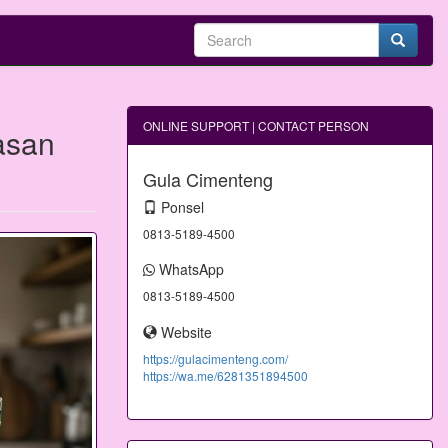
ONLINE SUPPORT | CONTACT PERSON
asan
Gula Cimenteng
Ponsel
0813-5189-4500
WhatsApp
0813-5189-4500
Website
https://gulacimenteng.com/
https://wa.me/6281351894500