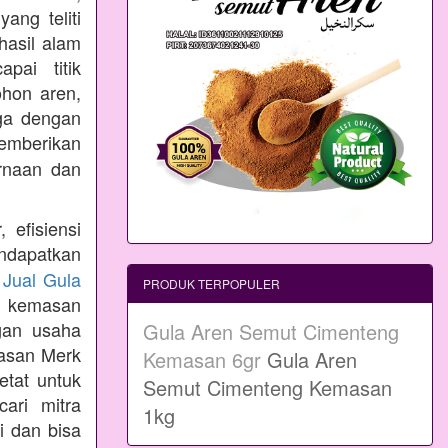
ang teliti
hasil alam
pai titik
ohon aren,
aga dengan
emberikan
rnaan dan
 efisiensi
ndapatkan
n
Jual Gula
PRODUK TERPOPULER
 kemasan
gan usaha
Gula Aren Semut Cimenteng
masan Merk
Kemasan 6gr
Gula Aren
etat untuk
Semut Cimenteng Kemasan
ari mitra
1kg
i dan bisa