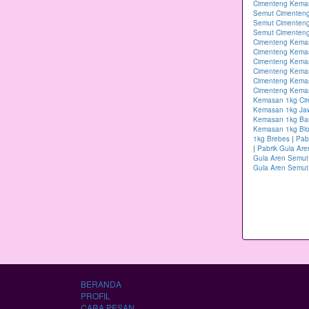
Cimenteng Kema
Semut Cimenteng
Semut Cimenten
Semut Cimenteng
Cimenteng Kema
Cimenteng Kema
Cimenteng Kema
Cimenteng Kemas
Cimenteng Kema
Cimenteng Kemas
Kemasan 1kg Ci
Kemasan 1kg Ja
Kemasan 1kg B
Kemasan 1kg Blo
1kg Brebes
|
Pab
|
Pabrik Gula Ar
Gula Aren Semut
Gula Aren Semut
BERANDA
PROFIL
CARA PESAN