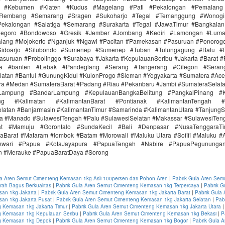
r #Kebumen #Klaten #Kudus #Magelang #Pati #Pekalongan #Pemalang 
#Rembang #Semarang #Sragen #Sukoharjo #Tegal #Temanggung #Wonogi
ekalongan #Salatiga #Semarang #Surakarta #Tegal #JawaTimur #Bangkala
onegoro #Bondowoso #Gresik #Jember #Jombang #Kediri #Lamongan #Lum
lang #Mojokerto #Nganjuk #Ngawi #Pacitan #Pamekasan #Pasuruan #Ponorogo
idoarjo #Situbondo #Sumenep #Sumenep #Tuban #Tulungagung #Batu #Bl
asuruan #Probolinggo #Surabaya #Jakarta #KepulauanSeribu #Jakarta #Barat #
ra #banten #Lebak #Pandeglang #Serang #Tangerang #Cilegon #Seran
latan #Bantul #GunungKidul #KulonProgo #Sleman #Yogyakarta #Sumatera #Ac
ra #Medan #SumateraBarat #Padang #Riau #Pekanbaru #Jambi #SumateraSelat
Lampung #BandarLampung #KepulauanBangkaBelitung #PangkalPinang #K
ang #Kalimatan #KalimantanBarat #Pontianak #KalimantanTengah #
latan #Banjarmasin #KalimantanTimur #Samarinda #KalimantanUtara #TanjungS
a #Manado #SulawesiTengah #Palu #SulawesiSelatan #Makassar #SulawesiTen
rat #Mamuju #Gorontalo #SundaKecil #Bali #Denpasar #NusaTenggaraT
aBarat #Mataram #lombok #Batam #Morowali #Maluku Utara #Sofifi #Maluku 
kwari #Papua #KotaJayapura #PapuaTengah #Nabire #PapuaPegunungan
n #Merauke #PapuaBaratDaya #Sorong
la Aren Semut Cimenteng Kemasan 1kg Asli 100persen dari Pohon Aren
|
Pabrik Gula Aren Sem
ah Bagus Berkualitas
|
Pabrik Gula Aren Semut Cimenteng Kemasan 1kg Terpercaya
|
Pabrik G
an 1kg Jakarta
|
Pabrik Gula Aren Semut Cimenteng Kemasan 1kg Jakarta Barat
|
Pabrik Gula
an 1kg Jakarta Pusat
|
Pabrik Gula Aren Semut Cimenteng Kemasan 1kg Jakarta Selatan
|
Pab
 Kemasan 1kg Jakarta Timur
|
Pabrik Gula Aren Semut Cimenteng Kemasan 1kg Jakarta Utara
 Kemasan 1kg Kepulauan Seribu
|
Pabrik Gula Aren Semut Cimenteng Kemasan 1kg Bekasi
|
P
g Kemasan 1kg Depok
|
Pabrik Gula Aren Semut Cimenteng Kemasan 1kg Bogor
|
Pabrik Gula 