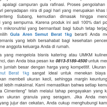
 apalagi campuran gula rafinasi. Proses pengolahan y
ari penyadapan nira di pagi hari yang merupakan khas 
enteng Subang, kemudian dimasak hingga menca
asi yang sempurna. Karena produk ini asli 100% dari p
 mikronutrisi yang bermanfaat bagi tubuh tetap terj
milih
berarti Anda m
Gula Aren Semut Berat 1kg
emanis yang lebih bersahabat bagi kesehatan pence
me anggota keluarga Anda di rumah.
 yang mengelola bisnis katering atau UMKM kuliner,
nci, dan Anda bisa pesan ke
untuk me
0813-5189-4500
m jumlah besar dengan harga yang kompetitif. Ukura
mut Berat 1kg
sangat ideal untuk menekan biaya
gkan membeli ukuran kecil, sehingga margin keuntun
t lebih maksimal. Kami memastikan bahwa setiap ke
a Cimenteng" telah melalui tahap pengayakan yang k
an ukuran granula yang seragam. Jika Anda menc
i yang jujur dan cekatan, Anda cukup menghubungi kam