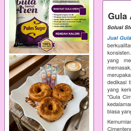
Gula
Solusi S
Jual Gul
berkualit
konsisten
yang mem
memasak
merupakan
dedikasi 
yang ker
"Gula Ci
kedalama
biasa yang
Kemurnian
Cimenteng