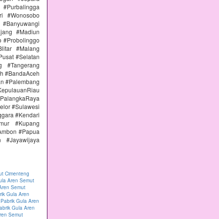
#Purbalingga
ri #Wonosobo
n #Banyuwangi
ajang #Madiun
 #Probolinggo
itar #Malang
Pusat #Selatan
g #Tangerang
eh #BandaAceh
an #Palembang
epulauanRiau
PalangkaRaya
elor #Sulawesi
ggara #Kendari
imur #Kupang
#Ambon #Papua
 #Jayawijaya
ut Cimenteng
ula Aren Semut
 Aren Semut
rik Gula Aren
|
Pabrik Gula Aren
abrik Gula Aren
Aren Semut