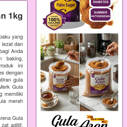
n 1kg
 baku yang
 lezat dan
bagi Anda
n baking,
oduk ini
ses dengan
tiran gula
Merk Gula
 memiliki
ula merah
arena Gula
at aditif,