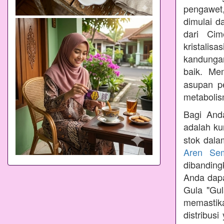
pengawet,
dimulai d
dari Cim
kristalis
kandungan
baik. Me
asupan p
metabolis
Bagi Anda
adalah ku
stok dala
Aren Se
dibandin
Anda dapa
Gula "Gul
memastik
distribus