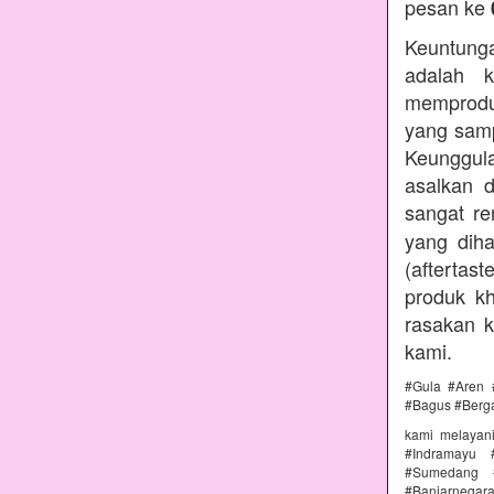
pesan ke
Keuntunga
adalah k
memprodu
yang samp
Keunggul
asalkan 
sangat r
yang diha
(aftertas
produk kh
rasakan 
kami.
#Gula #Aren 
#Bagus #Berg
kami melayan
#Indramayu 
#Sumedang #
#Banjarnega