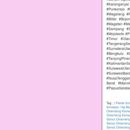
#Karanganya
#Purworejo 
#Magelang #P
#Blitar #Boj
#Magetan #Ma
#Sampang #S
#Mojokerto #P
#Timur #Uta
#TangerangSe
#SumateraUta
#Bengkulu #
#TanjungPin
#KalimantanSe
#SulawesiUtar
#SulawesiBa
#NusaTenggar
Barat #Mano
#PapuaSelata
Tag :
|
Pabrik Gu
Kemasan 1kg Mur
Cimenteng Kemas
Cimenteng Kemas
Semut Cimenteng
Semut Cimenteng
Semut Cimenten