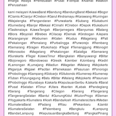
#Harga #Biaya #Pembuatan #Pusat #Tempat #Alamat #Maklon
#Perusahaan
kami melayani #JawaBarat #Bandung #BandungBarat #Bekasi #Bogor
#Ciamis #Cianjur #Cirebon #Garut #Indramayu #Karawang #Kuningan
#Majalengka #Pangandaran #Purwakarta #Subang #Sukabumi
#Sumedang #Banjar #Bekasi #Cimahi #Cirebon #Depok #Sukabumi
#Tasikmalaya #JawaTengah #Banjarnegara #Banyumas #Batang
#Blora #Boyolali #Brebes #Cilacap #Demak #Grobogan #Jepara
#Karanganyar #Kebumen #Klaten #Kudus #Magelang #Pati
#Pekalongan #Pemalang #Purbalingga #Purworejo #Rembang
#Semarang #Sragen #Sukoharjo #Tegal #Temanggung #Wonogiri
#Wonosobo #Magelang #Pekalongan #Salatiga #Semarang
#Surakarta #Tegal #JawaTimur #Bangkalan #Banyuwangi #Blitar
#Bojonegoro #Bondowoso #Gresik #Jember #Jombang #Kediri
#Lamongan #Lumajang #Madiun #Magetan #Malang #Mojokerto
#Nganjuk #Ngawi #Pacitan #Pamekasan #Pasuruan #Ponorogo
#Probolinggo #Sampang #Sidoarjo #Situbondo #Sumenep #Sumenep
#Tuban #Tulungagung #Batu #Blitar #Malang #Mojokerto #Pasuruan
#Probolinggo #Surabaya #Jakarta #KepulauanSeribu #Jakarta #Barat
#Pusat #Selatan #Timur #Utara #banten #Lebak #Pandeglang
#Serang #Tangerang #Cilegon #Serang #Tangerang
#TangerangSelatan #Bantul #GunungKidul #KulonProgo #Sleman
#Yogyakarta #Sumatera #Aceh #BandaAceh #SumateraUtara #Medan
#SumateraBarat #Padang #Riau #Pekanbaru #Jambi
#SumateraSelatan #Palembang #Bengkulu #Lampung
#BandarLampung #KepulauanBangkaBelitung #PangkalPinang