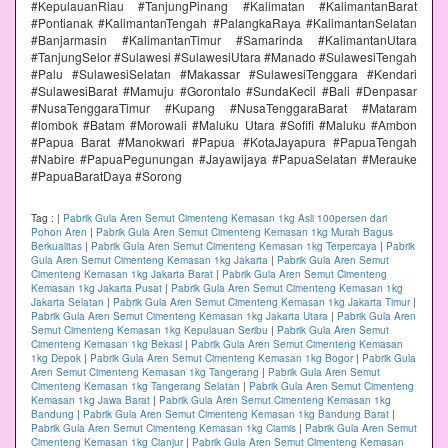
#KepulauanRiau #TanjungPinang #Kalimatan #KalimantanBarat
#Pontianak #KalimantanTengah #PalangkaRaya #KalimantanSelatan
#Banjarmasin #KalimantanTimur #Samarinda #KalimantanUtara
#TanjungSelor #Sulawesi #SulawesiUtara #Manado #SulawesiTengah
#Palu #SulawesiSelatan #Makassar #SulawesiTenggara #Kendari
#SulawesiBarat #Mamuju #Gorontalo #SundaKecil #Bali #Denpasar
#NusaTenggaraTimur #Kupang #NusaTenggaraBarat #Mataram
#lombok #Batam #Morowali #Maluku Utara #Sofifi #Maluku #Ambon
#Papua Barat #Manokwari #Papua #KotaJayapura #PapuaTengah
#Nabire #PapuaPegunungan #Jayawijaya #PapuaSelatan #Merauke
#PapuaBaratDaya #Sorong
Tag :
|
Pabrik Gula Aren Semut Cimenteng Kemasan 1kg Asli 100persen dari
Pohon Aren
|
Pabrik Gula Aren Semut Cimenteng Kemasan 1kg Murah Bagus
Berkualitas
|
Pabrik Gula Aren Semut Cimenteng Kemasan 1kg Terpercaya
|
Pabrik
Gula Aren Semut Cimenteng Kemasan 1kg Jakarta
|
Pabrik Gula Aren Semut
Cimenteng Kemasan 1kg Jakarta Barat
|
Pabrik Gula Aren Semut Cimenteng
Kemasan 1kg Jakarta Pusat
|
Pabrik Gula Aren Semut Cimenteng Kemasan 1kg
Jakarta Selatan
|
Pabrik Gula Aren Semut Cimenteng Kemasan 1kg Jakarta Timur
|
Pabrik Gula Aren Semut Cimenteng Kemasan 1kg Jakarta Utara
|
Pabrik Gula Aren
Semut Cimenteng Kemasan 1kg Kepulauan Seribu
|
Pabrik Gula Aren Semut
Cimenteng Kemasan 1kg Bekasi
|
Pabrik Gula Aren Semut Cimenteng Kemasan
1kg Depok
|
Pabrik Gula Aren Semut Cimenteng Kemasan 1kg Bogor
|
Pabrik Gula
Aren Semut Cimenteng Kemasan 1kg Tangerang
|
Pabrik Gula Aren Semut
Cimenteng Kemasan 1kg Tangerang Selatan
|
Pabrik Gula Aren Semut Cimenteng
Kemasan 1kg Jawa Barat
|
Pabrik Gula Aren Semut Cimenteng Kemasan 1kg
Bandung
|
Pabrik Gula Aren Semut Cimenteng Kemasan 1kg Bandung Barat
|
Pabrik Gula Aren Semut Cimenteng Kemasan 1kg Ciamis
|
Pabrik Gula Aren Semut
Cimenteng Kemasan 1kg Cianjur
|
Pabrik Gula Aren Semut Cimenteng Kemasan