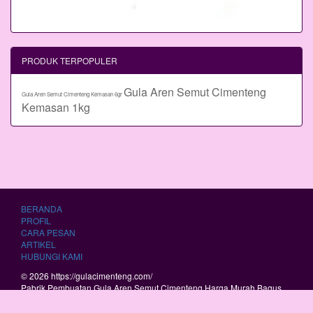
PRODUK TERPOPULER
Gula Aren Semut Cimenteng
Gula Aren Semut Cimenteng Kemasan 6gr
Kemasan 1kg
BERANDA
PROFIL
CARA PESAN
ARTIKEL
HUBUNGI KAMI
© 2026 https://gulacimenteng.com/
Pabrik Pembuatan Gula Aren Semut Cimenteng Harga Murah Bagus
Berkualitas.