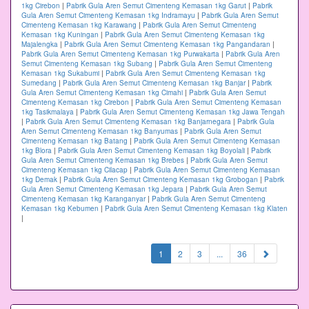
1kg Cirebon
|
Pabrik Gula Aren Semut Cimenteng Kemasan 1kg Garut
|
Pabrik
Gula Aren Semut Cimenteng Kemasan 1kg Indramayu
|
Pabrik Gula Aren Semut
Cimenteng Kemasan 1kg Karawang
|
Pabrik Gula Aren Semut Cimenteng
Kemasan 1kg Kuningan
|
Pabrik Gula Aren Semut Cimenteng Kemasan 1kg
Majalengka
|
Pabrik Gula Aren Semut Cimenteng Kemasan 1kg Pangandaran
|
Pabrik Gula Aren Semut Cimenteng Kemasan 1kg Purwakarta
|
Pabrik Gula Aren
Semut Cimenteng Kemasan 1kg Subang
|
Pabrik Gula Aren Semut Cimenteng
Kemasan 1kg Sukabumi
|
Pabrik Gula Aren Semut Cimenteng Kemasan 1kg
Sumedang
|
Pabrik Gula Aren Semut Cimenteng Kemasan 1kg Banjar
|
Pabrik
Gula Aren Semut Cimenteng Kemasan 1kg Cimahi
|
Pabrik Gula Aren Semut
Cimenteng Kemasan 1kg Cirebon
|
Pabrik Gula Aren Semut Cimenteng Kemasan
1kg Tasikmalaya
|
Pabrik Gula Aren Semut Cimenteng Kemasan 1kg Jawa Tengah
|
Pabrik Gula Aren Semut Cimenteng Kemasan 1kg Banjarnegara
|
Pabrik Gula
Aren Semut Cimenteng Kemasan 1kg Banyumas
|
Pabrik Gula Aren Semut
Cimenteng Kemasan 1kg Batang
|
Pabrik Gula Aren Semut Cimenteng Kemasan
1kg Blora
|
Pabrik Gula Aren Semut Cimenteng Kemasan 1kg Boyolali
|
Pabrik
Gula Aren Semut Cimenteng Kemasan 1kg Brebes
|
Pabrik Gula Aren Semut
Cimenteng Kemasan 1kg Cilacap
|
Pabrik Gula Aren Semut Cimenteng Kemasan
1kg Demak
|
Pabrik Gula Aren Semut Cimenteng Kemasan 1kg Grobogan
|
Pabrik
Gula Aren Semut Cimenteng Kemasan 1kg Jepara
|
Pabrik Gula Aren Semut
Cimenteng Kemasan 1kg Karanganyar
|
Pabrik Gula Aren Semut Cimenteng
Kemasan 1kg Kebumen
|
Pabrik Gula Aren Semut Cimenteng Kemasan 1kg Klaten
|
(current)
1
2
3
...
36