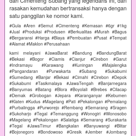
dari Cimenteng Subang yang legendaris ini, dan
rasakan kemudahan bertransaksi hanya dengan
satu panggilan ke nomor kami.
#Gula #Aren #Semut #Cimenteng #Kemasan #6gr #1kg
#Jual #Produksi #Produsen #Berkualitas #Murah #Bagus
#Bergaransi #Harga #Biaya #Pembuatan #Pusat #Tempat
#Alamat #Maklon #Perusahaan
kami melayani #JawaBarat #Bandung #BandungBarat
#Bekasi #Bogor #Ciamis #Cianjur #Cirebon #Garut
#Indramayu #Karawang #Kuningan #Majalengka
#Pangandaran #Purwakarta #Subang #Sukabumi
#Sumedang #Banjar #Bekasi #Cimahi #Cirebon #Depok
#Sukabumi #Tasikmalaya #JawaTengah #Banjarnegara
#Banyumas #Batang #Blora #Boyolali #Brebes #Cilacap
#Demak #Grobogan #Jepara #Karanganyar #Kebumen
#Klaten #Kudus #Magelang #Pati #Pekalongan #Pemalang
#Purbalingga #Purworejo #Rembang #Semarang #Sragen
#Sukoharjo #Tegal #Temanggung #Wonogiri #Wonosobo
#Magelang #Pekalongan #Salatiga #Semarang #Surakarta
#Tegal #JawaTimur #Bangkalan #Banyuwangi #Blitar
#Bojonegoro #Bondowoso #Gresik #Jember #Jombang