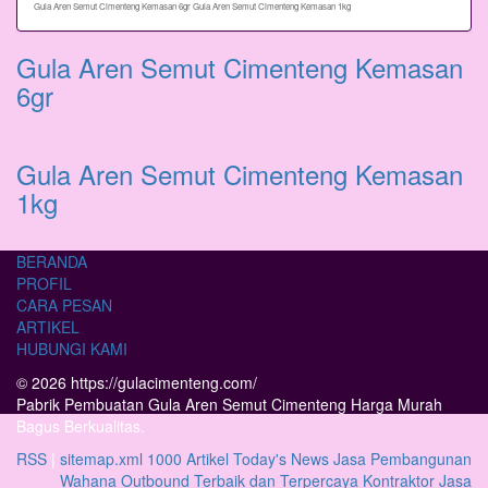
Gula Aren Semut Cimenteng Kemasan 6gr
Gula Aren Semut Cimenteng Kemasan 1kg
Gula Aren Semut Cimenteng Kemasan
6gr
Gula Aren Semut Cimenteng Kemasan
1kg
BERANDA
PROFIL
CARA PESAN
ARTIKEL
HUBUNGI KAMI
© 2026 https://gulacimenteng.com/
Pabrik Pembuatan Gula Aren Semut Cimenteng Harga Murah
Bagus Berkualitas.
RSS
|
sitemap.xml
1000 Artikel
Today's News
Jasa Pembangunan
Wahana Outbound Terbaik dan Terpercaya
Kontraktor Jasa