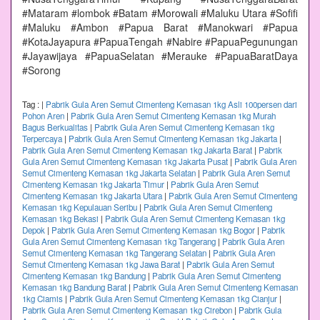
#Mataram #lombok #Batam #Morowali #Maluku Utara #Sofifi
#Maluku #Ambon #Papua Barat #Manokwari #Papua
#KotaJayapura #PapuaTengah #Nabire #PapuaPegunungan
#Jayawijaya #PapuaSelatan #Merauke #PapuaBaratDaya
#Sorong
Tag :
|
Pabrik Gula Aren Semut Cimenteng Kemasan 1kg Asli 100persen dari
Pohon Aren
|
Pabrik Gula Aren Semut Cimenteng Kemasan 1kg Murah
Bagus Berkualitas
|
Pabrik Gula Aren Semut Cimenteng Kemasan 1kg
Terpercaya
|
Pabrik Gula Aren Semut Cimenteng Kemasan 1kg Jakarta
|
Pabrik Gula Aren Semut Cimenteng Kemasan 1kg Jakarta Barat
|
Pabrik
Gula Aren Semut Cimenteng Kemasan 1kg Jakarta Pusat
|
Pabrik Gula Aren
Semut Cimenteng Kemasan 1kg Jakarta Selatan
|
Pabrik Gula Aren Semut
Cimenteng Kemasan 1kg Jakarta Timur
|
Pabrik Gula Aren Semut
Cimenteng Kemasan 1kg Jakarta Utara
|
Pabrik Gula Aren Semut Cimenteng
Kemasan 1kg Kepulauan Seribu
|
Pabrik Gula Aren Semut Cimenteng
Kemasan 1kg Bekasi
|
Pabrik Gula Aren Semut Cimenteng Kemasan 1kg
Depok
|
Pabrik Gula Aren Semut Cimenteng Kemasan 1kg Bogor
|
Pabrik
Gula Aren Semut Cimenteng Kemasan 1kg Tangerang
|
Pabrik Gula Aren
Semut Cimenteng Kemasan 1kg Tangerang Selatan
|
Pabrik Gula Aren
Semut Cimenteng Kemasan 1kg Jawa Barat
|
Pabrik Gula Aren Semut
Cimenteng Kemasan 1kg Bandung
|
Pabrik Gula Aren Semut Cimenteng
Kemasan 1kg Bandung Barat
|
Pabrik Gula Aren Semut Cimenteng Kemasan
1kg Ciamis
|
Pabrik Gula Aren Semut Cimenteng Kemasan 1kg Cianjur
|
Pabrik Gula Aren Semut Cimenteng Kemasan 1kg Cirebon
|
Pabrik Gula