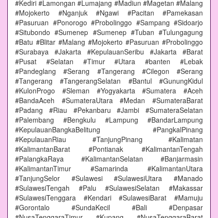
#Kediri #Lamongan #Lumajang #Madiun #Magetan #Malang
#Mojokerto #Nganjuk #Ngawi #Pacitan #Pamekasan
#Pasuruan #Ponorogo #Probolinggo #Sampang #Sidoarjo
#Situbondo #Sumenep #Sumenep #Tuban #Tulungagung
#Batu #Blitar #Malang #Mojokerto #Pasuruan #Probolinggo
#Surabaya #Jakarta #KepulauanSeribu #Jakarta #Barat
#Pusat #Selatan #Timur #Utara #banten #Lebak
#Pandeglang #Serang #Tangerang #Cilegon #Serang
#Tangerang #TangerangSelatan #Bantul #GunungKidul
#KulonProgo #Sleman #Yogyakarta #Sumatera #Aceh
#BandaAceh #SumateraUtara #Medan #SumateraBarat
#Padang #Riau #Pekanbaru #Jambi #SumateraSelatan
#Palembang #Bengkulu #Lampung #BandarLampung
#KepulauanBangkaBelitung #PangkalPinang
#KepulauanRiau #TanjungPinang #Kalimatan
#KalimantanBarat #Pontianak #KalimantanTengah
#PalangkaRaya #KalimantanSelatan #Banjarmasin
#KalimantanTimur #Samarinda #KalimantanUtara
#TanjungSelor #Sulawesi #SulawesiUtara #Manado
#SulawesiTengah #Palu #SulawesiSelatan #Makassar
#SulawesiTenggara #Kendari #SulawesiBarat #Mamuju
#Gorontalo #SundaKecil #Bali #Denpasar
#NusaTenggaraTimur #Kupang #NusaTenggaraBarat