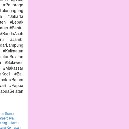
 #Ponorogo
Tulungagung
a #Jakarta
nten #Lebak
atan #Bantul
#BandaAceh
aru #Jambi
arLampung
 #Kalimatan
ntanSelatan
r #Sulawesi
 #Makassar
Kecil #Bali
mbok #Batam
wari #Papua
apuaSelatan
ren Semut
erpercaya
|
 1kg Jakarta
nteng Kemasan