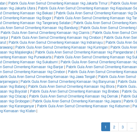
atan
|
Pabrik Gula Aren Semut Cimenteng Kemasan 1kg Jakarta Timur
|
Pabrik Gula Are
san 1kg Jakarta Utara
|
Pabrik Gula Aren Semut Cimenteng Kemasan 1kg Kepulauan Se
t Cimenteng Kemasan 1kg Bekasi
|
Pabrik Gula Aren Semut Cimenteng Kemasan 1kg D
ut Cimenteng Kemasan 1kg Bogor
|
Pabrik Gula Aren Semut Cimenteng Kemasan 1kg Ta
t Cimenteng Kemasan 1kg Tangerang Selatan
|
Pabrik Gula Aren Semut Cimenteng Kem
Gula Aren Semut Cimenteng Kemasan 1kg Bandung
|
Pabrik Gula Aren Semut Cimenteng
|
Pabrik Gula Aren Semut Cimenteng Kemasan 1kg Ciamis
|
Pabrik Gula Aren Semut Ci
anjur
|
Pabrik Gula Aren Semut Cimenteng Kemasan 1kg Cirebon
|
Pabrik Gula Aren Se
arut
|
Pabrik Gula Aren Semut Cimenteng Kemasan 1kg Indramayu
|
Pabrik Gula Aren S
arawang
|
Pabrik Gula Aren Semut Cimenteng Kemasan 1kg Kuningan
|
Pabrik Gula Are
asan 1kg Majalengka
|
Pabrik Gula Aren Semut Cimenteng Kemasan 1kg Pangandaran
|
menteng Kemasan 1kg Purwakarta
|
Pabrik Gula Aren Semut Cimenteng Kemasan 1kg Su
ut Cimenteng Kemasan 1kg Sukabumi
|
Pabrik Gula Aren Semut Cimenteng Kemasan 1
en Semut Cimenteng Kemasan 1kg Banjar
|
Pabrik Gula Aren Semut Cimenteng Kemasan
en Semut Cimenteng Kemasan 1kg Cirebon
|
Pabrik Gula Aren Semut Cimenteng Kemasa
abrik Gula Aren Semut Cimenteng Kemasan 1kg Jawa Tengah
|
Pabrik Gula Aren Semut
anjarnegara
|
Pabrik Gula Aren Semut Cimenteng Kemasan 1kg Banyumas
|
Pabrik Gula
asan 1kg Batang
|
Pabrik Gula Aren Semut Cimenteng Kemasan 1kg Blora
|
Pabrik Gula
san 1kg Boyolali
|
Pabrik Gula Aren Semut Cimenteng Kemasan 1kg Brebes
|
Pabrik G
san 1kg Cilacap
|
Pabrik Gula Aren Semut Cimenteng Kemasan 1kg Demak
|
Pabrik Gu
asan 1kg Grobogan
|
Pabrik Gula Aren Semut Cimenteng Kemasan 1kg Jepara
|
Pabrik 
asan 1kg Karanganyar
|
Pabrik Gula Aren Semut Cimenteng Kemasan 1kg Kebumen
|
Pa
ng Kemasan 1kg Klaten
|
(current)
1
2
3
...