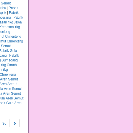
n Semut
ribu
|
Pabrik
epok
|
Pabrik
ngerang
|
Pabrik
asan 1kg Jawa
 Kemasan 1kg
menteng
mut Cimenteng
emut Cimenteng
n Semut
Pabrik Gula
bang
|
Pabrik
kg Sumedang
|
 1kg Cimahi
|
n 1kg
 Cimenteng
 Aren Semut
 Aren Semut
ula Aren Semut
la Aren Semut
Gula Aren Semut
brik Gula Aren
36