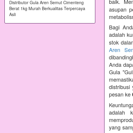
baik. Me
asupan p
metabolis
Bagi Anda
adalah ku
stok dala
Aren Se
dibandin
Anda dapa
Gula "Gul
memastik
distribus
pesan ke
Keuntunga
adalah k
memprodu
yang samp