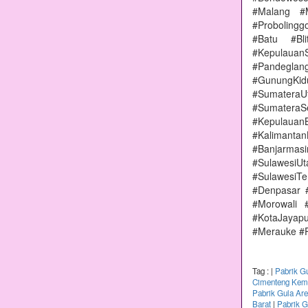
#Malang #
#Proboling
#Batu #Bl
#Kepulauan
#Pandeglang
#GunungKi
#Sumatera
#Sumater
#Kepulauan
#Kalimanta
#Banjarmas
#Sulawesi
#SulawesiT
#Denpasar 
#Morowali 
#KotaJayap
#Merauke #
Tag :
|
Pabrik G
Cimenteng Kema
Pabrik Gula Ar
Barat
|
Pabrik G