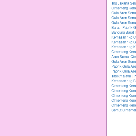
1kg Jakarta Sel
Cimenteng Kema
Gula Aren Semu
Gula Aren Sem
Gula Aren Semu
Barat
|
Pabrik 
Bandung Barat
Kemasan 1kg Ci
Kemasan 1kg G
Kemasan 1kg K
Cimenteng Kem
Aren Semut Ci
Gula Aren Sem
Pabrik Gula Ar
Pabrik Gula Ar
Tasikmalaya
|
P
Kemasan 1kg B
Cimenteng Kem
Cimenteng Kema
Cimenteng Kema
Cimenteng Kem
Cimenteng Kem
Semut Cimente