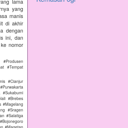
yang lama
rnya yang
rasa manis
t di akhir
nda dengan
s ini, dan
 ke nomor
 #Produsen
sat #Tempat
is #Cianjur
 #Purwakarta
k #Sukabumi
ali #Brebes
s #Magelang
ang #Sragen
n #Salatiga
#Bojonegoro
un #Magetan