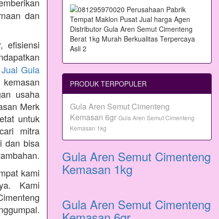
emberikan
rnaan dan
 efisiensi
ndapatkan
n
Jual Gula
 kemasan
PRODUK TERPOPULER
gan usaha
masan Merk
Gula Aren Semut Cimenteng
Kemasan 6gr
etat untuk
Gula Aren Semut Cimenteng
Kemasan 1kg
ari mitra
i dan bisa
Gula Aren Semut Cimenteng
tambahan.
Kemasan 1kg
empat kami
nya. Kami
Cimenteng
Gula Aren Semut Cimenteng
enggumpal.
Kemasan 6gr