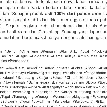
an utama lainnya terletak pada daya tahan simpan 
disimpan dalam wadah kedap udara, karena kadar ai
endah. Sebagai produk
, 
asli 100% dari pohon aren
silkan sangat stabil dan tidak meninggalkan rasa pahi
te). Segera lengkapi kebutuhan dapur dan bisnis A
as hasil alam dari Cimenteng Subang yang legendari
kemudahan bertransaksi hanya dengan satu panggilan
en #Semut #Cimenteng #Kemasan #6gr #1kg #Jual #Produksi
as #Murah #Bagus #Bergaransi #Harga #Biaya #Pembuatan #Pu
aklon #Perusahaan
ani #JawaBarat #Bandung #BandungBarat #Bekasi #Bogor #Ciam
arut #Indramayu #Karawang #Kuningan #Majalengka #Pangandaran
ukabumi #Sumedang #Banjar #Bekasi #Cimahi #Cirebon #Depo
ya #JawaTengah #Banjarnegara #Banyumas #Batang #Blora #Boyol
Demak #Grobogan #Jepara #Karanganyar #Kebumen #Klaten #Kudu
alongan #Pemalang #Purbalingga #Purworejo #Rembang #Semar
 #Tegal #Temanggung #Wonogiri #Wonosobo #Magelang #Pekalonga
#Surakarta #Tegal #JawaTimur #Bangkalan #Banyuwangi #Blitar 
 #Gresik #Jember #Jombang #Kediri #Lamongan #Lumajang #Madi