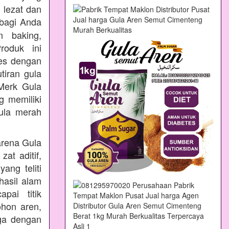
 lezat dan
bagi Anda
n baking,
oduk ini
ses dengan
tiran gula
Merk Gula
 memiliki
ula merah
arena Gula
at aditif,
ang teliti
hasil alam
pai titik
ohon aren,
aga dengan