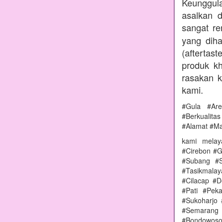
Keunggul
asalkan 
sangat r
yang diha
(aftertas
produk kh
rasakan 
kami.
#Gula #Ar
#Berkualit
#Alamat #M
kami melay
#Cirebon #G
#Subang #S
#Tasikmala
#Cilacap #
#Pati #Pek
#Sukoharjo
#Semarang 
#Bondowoso