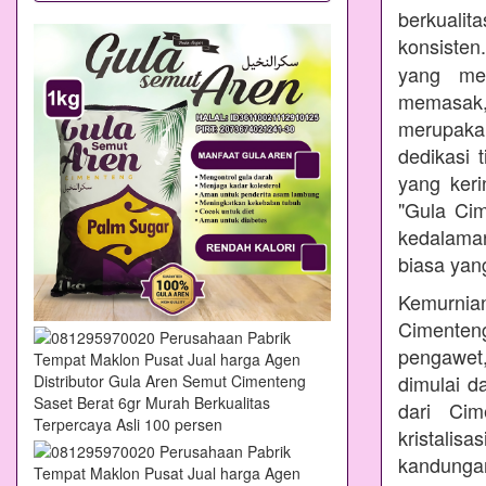
berkualit
konsisten
yang mem
memasak
merupakan
dedikasi 
yang ker
"Gula Ci
kedalama
biasa yang
Kemurnian
Cimenteng
pengawet,
dimulai d
dari Cim
kristalis
kandungan