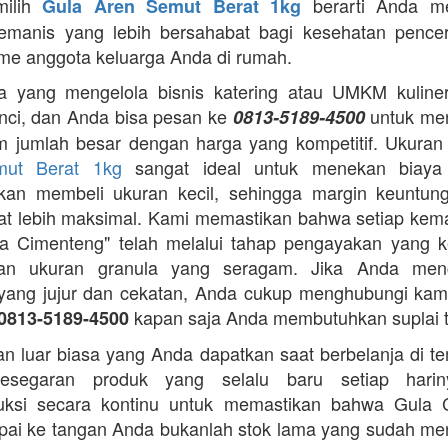
milih
berarti Anda m
Gula Aren Semut Berat 1kg
emanis yang lebih bersahabat bagi kesehatan pence
me anggota keluarga Anda di rumah.
 yang mengelola bisnis katering atau UMKM kuliner,
nci, dan Anda bisa pesan ke
untuk me
0813-5189-4500
m jumlah besar dengan harga yang kompetitif. Ukura
mut Berat 1kg
sangat ideal untuk menekan biaya
gkan membeli ukuran kecil, sehingga margin keuntun
t lebih maksimal. Kami memastikan bahwa setiap ke
a Cimenteng" telah melalui tahap pengayakan yang k
an ukuran granula yang seragam. Jika Anda menc
i yang jujur dan cekatan, Anda cukup menghubungi kam
kapan saja Anda membutuhkan suplai 
0813-5189-4500
n luar biasa yang Anda dapatkan saat berbelanja di t
esegaran produk yang selalu baru setiap hari
ksi secara kontinu untuk memastikan bahwa Gula 
ai ke tangan Anda bukanlah stok lama yang sudah m