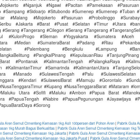
Mojokerto #Nganjuk #Ngawi #Pacitan #Pamekasan #Pasuruan
go #Sampang #Sidoarjo #Situbondo #Sumenep #Sumenep #Tuban #
itar #Malang #Mojokerto #Pasuruan #Probolinggo #Surabay
Seribu #Jakarta #Barat #Pusat #Selatan #Timur #Utara #ba
 #Serang #Tangerang #Cilegon #Serang #Tangerang #TangerangSel
dul #KulonProgo #Sleman #Yogyakarta #Sumatera #Aceh 
Utara #Medan #SumateraBarat #Padang #Riau #Pekanb
aSelatan #Palembang #Bengkulu #Lampung #Band
BangkaBelitung #PangkalPinang #KepulauanRiau #TanjungPinang
nBarat #Pontianak #KalimantanTengah #PalangkaRaya #Kalima
in #KalimantanTimur #Samarinda #KalimantanUtara #TanjungSelo
Utara #Manado #SulawesiTengah #Palu #SulawesiSelatan
enggara #Kendari #SulawesiBarat #Mamuju #Gorontalo #Sunda
#NusaTenggaraTimur #Kupang #NusaTenggaraBarat #Mataram #lo
#Maluku Utara #Sofifi #Maluku #Ambon #Papua Barat #Manok
ura #PapuaTengah #Nabire #PapuaPegunungan #Jayawijaya #P
PapuaBaratDaya #Sorong
ula Aren Semut Cimenteng Kemasan 1kg Asli 100persen dari Pohon Aren
|
Pabrik Gula A
san 1kg Murah Bagus Berkualitas
|
Pabrik Gula Aren Semut Cimenteng Kemasan 1kg T
en Semut Cimenteng Kemasan 1kg Jakarta
|
Pabrik Gula Aren Semut Cimenteng Kemasan
ula Aren Semut Cimenteng Kemasan 1kg Jakarta Pusat
|
Pabrik Gula Aren Semut Cime