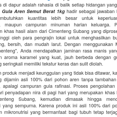
as di dapur adalah rahasia di balik setiap hidangan yang
.
hadir sebagai jawaban 
Gula Aren Semut Berat 1kg
butuhkan kuantitas lebih besar untuk keperlua
, maupun campuran minuman harian keluarga. Pr
 khas hasil alam dari Cimenteng Subang yang dipro
tinggi oleh para pengrajin lokal untuk menghasilkan bu
ing, bersih, dan mudah larut. Dengan menggunakan 
menteng", Anda mendapatkan jaminan rasa manis yang
n aroma karamel yang kuat, jauh berbeda dengan g
 seringkali memiliki tekstur keras dan sulit diolah.
 produk menjadi keunggulan yang tidak bisa ditawar, k
 dijamin asli 100% dari pohon aren tanpa tambahan z
 apalagi campuran gula rafinasi. Proses pengolahan y
ari penyadapan nira di pagi hari yang merupakan khas 
enteng Subang, kemudian dimasak hingga menca
asi yang sempurna. Karena produk ini asli 100% dari p
 mikronutrisi yang bermanfaat bagi tubuh tetap terj